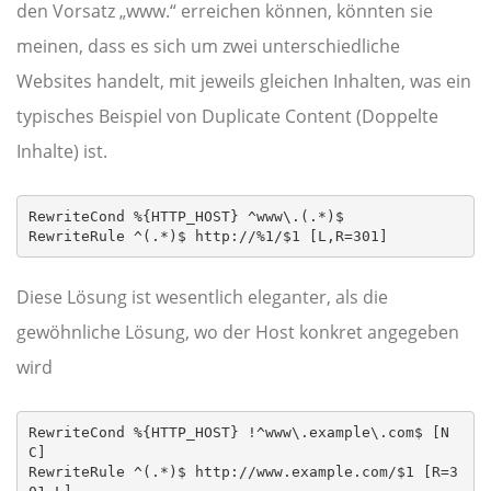
den Vorsatz „www.“ erreichen können, könnten sie
meinen, dass es sich um zwei unterschiedliche
Websites handelt, mit jeweils gleichen Inhalten, was ein
typisches Beispiel von Duplicate Content (Doppelte
Inhalte) ist.
RewriteCond %{HTTP_HOST} ^www\.(.*)$

RewriteRule ^(.*)$ http://%1/$1 [L,R=301]
Diese Lösung ist wesentlich eleganter, als die
gewöhnliche Lösung, wo der Host konkret angegeben
wird
RewriteCond %{HTTP_HOST} !^www\.example\.com$ [N
C]

RewriteRule ^(.*)$ http://www.example.com/$1 [R=3