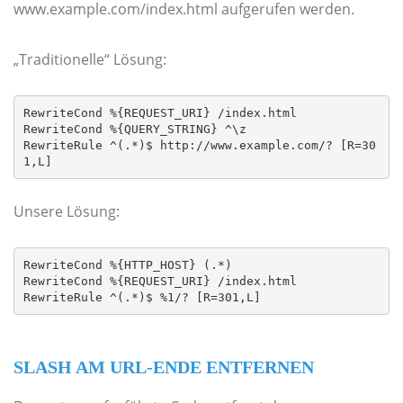
www.example.com/index.html aufgerufen werden.
„Traditionelle“ Lösung:
RewriteCond %{REQUEST_URI} /index.html

RewriteCond %{QUERY_STRING} ^\z

RewriteRule ^(.*)$ http://www.example.com/? [R=30
1,L]
Unsere Lösung:
RewriteCond %{HTTP_HOST} (.*)

RewriteCond %{REQUEST_URI} /index.html

RewriteRule ^(.*)$ %1/? [R=301,L]
SLASH AM URL-ENDE ENTFERNEN