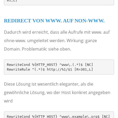
01,L]
REDIRECT VON WWW. AUF NON-WWW.
Dadurch wird erreicht, dass alle Aufrufe mit www. auf
ohne-www. umgeleitet werden. Wirkung: ganze
Domain. Problematik: siehe oben.
RewriteCond %{HTTP_HOST} ^www\.(.*)$ [NC]

RewriteRule ^(.*)$ http://%1/$1 [R=301,L]
Diese Lösung ist wesentlich eleganter, als die
gewöhnliche Lösung, wo der Host konkret angegeben
wird
RewriteCond %{HTTP_HOST} ^www\.example\.org$ [NC]
